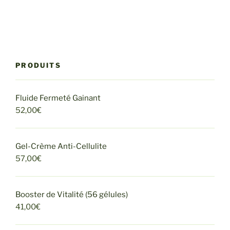
brooke gets her pussy licked in the jacuzzi.
PRODUITS
Fluide Fermeté Gainant
52,00
€
Gel-Crème Anti-Cellulite
57,00
€
Booster de Vitalité (56 gélules)
41,00
€