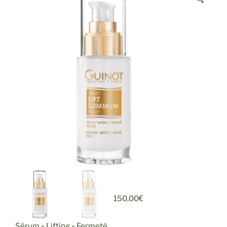
150,00
€
Sérum « Lifting » Fermeté