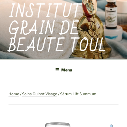
INSTITUT
Aller
au
contenu
GRAIN DE
principal
BEAUTE TOUL
Menu
Home
/
Soins Guinot Visage
/ Sérum Lift Summum