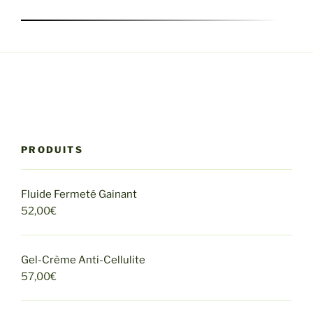
rno
brooke gets her pussy licked in the jacuzzi.
PRODUITS
Fluide Fermeté Gainant
52,00
€
Gel-Crème Anti-Cellulite
57,00
€