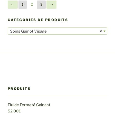
←
1
2
3
→
CATÉGORIES DE PRODUITS
Soins Guinot Visage
×
ooke gets her pussy licked in the jacuzzi.
PRODUITS
Fluide Fermeté Gainant
52,00
€