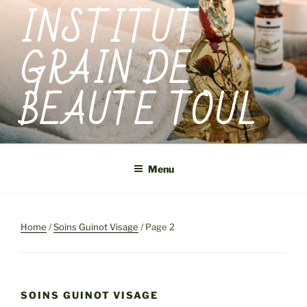
INSTITUT
Aller
au
contenu
GRAIN DE
principal
BEAUTE TOUL
Menu
Home
/
Soins Guinot Visage
/ Page 2
SOINS GUINOT VISAGE